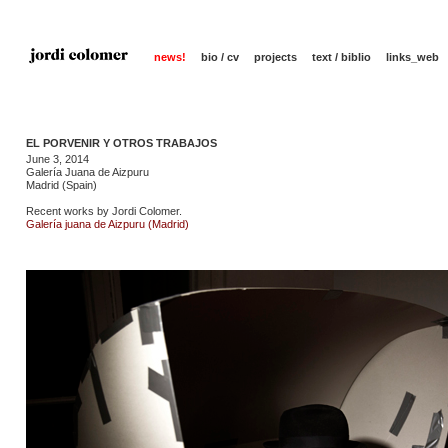
news!
bio / cv
projects
text / biblio
links_web
EL PORVENIR Y OTROS TRABAJOS
June 3, 2014
Galería Juana de Aizpuru
Madrid (Spain)
Recent works by Jordi Colomer.
Galería juana de Aizpuru (Madrid)