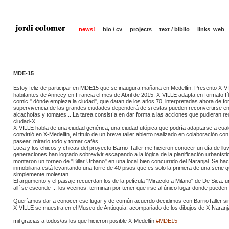
news!
bio / cv
projects
text / biblio
links_web
MDE-15
Estoy feliz de participar en MDE15 que se inaugura mañana en Medellín. Presento X-VI
habitantes de Annecy en Francia el mes de Abril de 2015. X-VILLE adapta en formato fílm
comic " dón
de empieza la ciudad", que datan de los años 70, interpretadas ahora de 
supervivencia de las grandes ciudades dependerá de si estas pueden reconvertirse en 
alcachofas y tomates... La tarea consistía en dar forma a las acciones que pudieran 
ciudad-X.
X-VILLE habla de una ciudad genérica, una ciudad utópica que podría adaptarse a cualqu
convirtió en X-Medellín, el título de un breve taller abierto realizado en colaboración c
pasear, mirarlo todo y tomar cafés.
Luca y los chicos y chicas del proyecto Barrio-Taller me hicieron conocer un día de lluv
generaciones han logrado sobrevivir escapando a la lógica de la planificación urbanístic
montaron un torneo de "Billar Urbano" en una local bien concurrido del Naranjal. Se 
inmobiliaria está levantando una torre de 40 pisos que es solo la primera de una serie
simplemente molestan.
El argumento y el paisaje recuerdan los de la película "Miracolo a Milano" de De Sica: 
allí se esconde ... los vecinos, terminan por tener que irse al único lugar donde pueden s
Queríamos dar a conocer ese lugar y de común acuerdo decidimos con BarrioTaller simple
X-VILLE se muestra en el Museo de Antioquia, acompañado de los dibujos de X-Naranja
mil gracias a todos/as los que hicieron posible X-Medellín
#MDE15