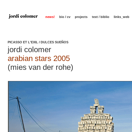
news!
bio / cv
projects
text / biblio
links_web
PICASSO ET L'EXIL / DULCES SUEÑOS
jordi colomer
arabian stars 2005
(mies van der rohe)