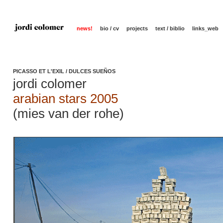
news!
bio / cv
projects
text / biblio
links_web
PICASSO ET L'EXIL / DULCES SUEÑOS
jordi colomer
arabian stars 2005
(mies van der rohe)