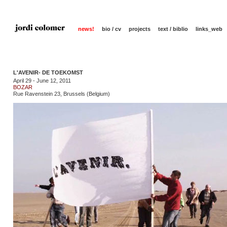
news!
bio / cv
projects
text / biblio
links_web
L'AVENIR- DE TOEKOMST
April 29 - June 12, 2011
BOZAR
Rue Ravenstein 23, Brussels (Belgium)