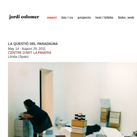
news!
bio / cv
projects
text / biblio
links_web
LA QÜESTIÓ DEL PARADIGMA
May 14 - August 28, 2011
CENTRE D'ART LA PANERA
Lérida (Spain)