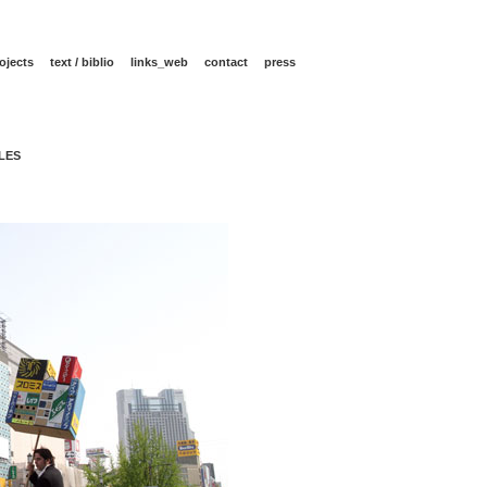
ojects
text / biblio
links_web
contact
press
LES