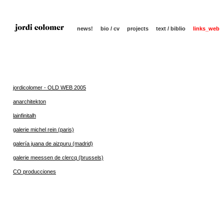
news!
bio / cv
projects
text / biblio
links_web
jordicolomer - OLD WEB 2005
anarchitekton
lainfinitalh
galerie michel rein (paris)
galería juana de aizpuru (madrid)
galerie meessen de clercq (brussels)
CO producciones