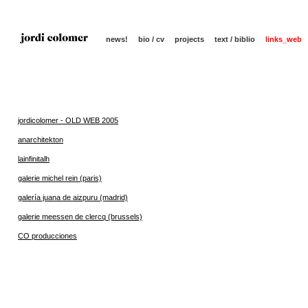
news!
bio / cv
projects
text / biblio
links_web
jordicolomer - OLD WEB 2005
anarchitekton
lainfinitalh
galerie michel rein (paris)
galería juana de aizpuru (madrid)
galerie meessen de clercq (brussels)
CO producciones