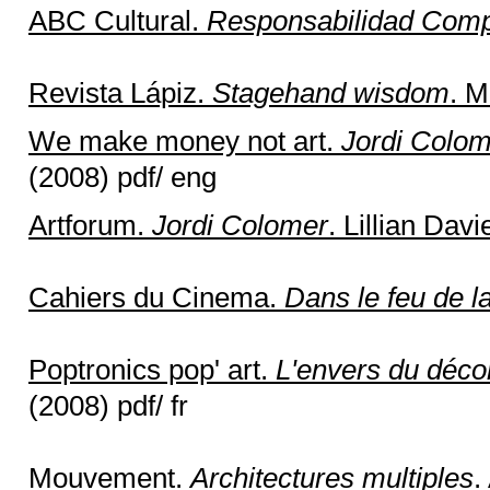
ABC Cultural.
Responsabilidad Comp
Revista Lápiz.
Stagehand wisdom
. M
We make money not art.
Jordi Colom
(2008) pdf/ eng
Artforum.
Jordi Colomer
. Lillian Davi
Cahiers du Cinema.
Dans le feu de la
Poptronics pop' art.
L'envers du décor
(2008) pdf/ fr
Mouvement.
Architectures multiples
.