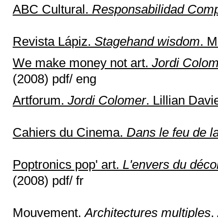
ABC Cultural.
Responsabilidad Comp
Revista Lápiz.
Stagehand wisdom
. M
We make money not art.
Jordi Colom
(2008) pdf/ eng
Artforum.
Jordi Colomer
. Lillian Davi
Cahiers du Cinema.
Dans le feu de la
Poptronics pop' art.
L'envers du décor
(2008) pdf/ fr
Mouvement.
Architectures multiples
.