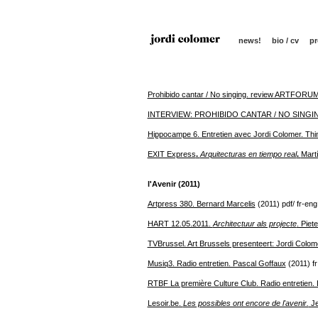
news!
bio / cv
pr
Prohibido cantar / No singing. review ARTFORUM
INTERVIEW: PROHIBIDO CANTAR / NO SINGING. 
Hippocampe 6. Entretien avec Jordi Colomer. Thi
EXIT Express
.
Arquitecturas en tiempo real
.
Mart
l'Avenir
(2011)
Artpress 380. Bernard Marcelis
(2011) pdf/ fr-eng
HART 12.05.2011.
Architectuur als projecte
. Piet
TVBrussel. Art Brussels presenteert: Jordi Colom
Musiq3. Radio entretien. Pascal Goffaux
(2011) fr
RTBF La première Culture Club. Radio entretien.
Lesoir.be.
Les possibles ont encore de l'avenir.
Je