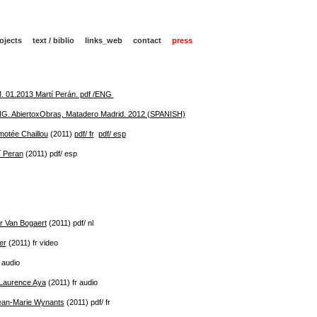
ojects
text / biblio
links_web
contact
press
. 01.2013 Martí Perán. pdf /ENG
AbiertoxObras, Matadero Madrid. 2012 (SPANISH)
motée Chaillou
(2011)
pdf/ fr
pdf/ esp
í Peran
(2011) pdf/ esp
er Van Bogaert
(2011) pdf/ nl
er
(2011) fr video
 audio
 Laurence Aya
(2011) fr audio
an-Marie Wynants
(2011) pdf/ fr