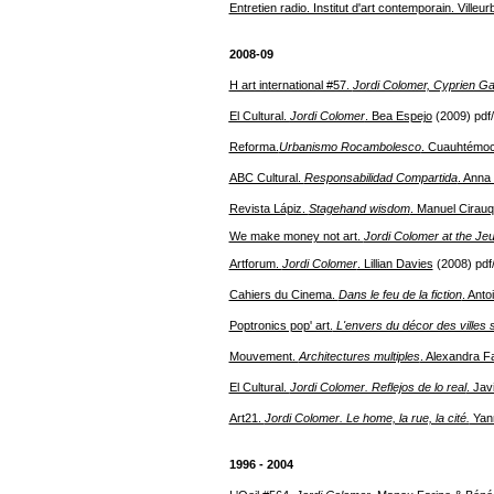
Entretien radio. Institut d'art contemporain. Villeu
2008-09
H art international #57.
Jordi Colomer, Cyprien Gai
El Cultural.
Jordi Colomer
. Bea Espejo
(2009) pdf/
Reforma.
Urbanismo Rocambolesco
. Cuauhtémo
ABC Cultural.
Responsabilidad Compartida
. Anna
Revista Lápiz.
Stagehand wisdom
. Manuel Cirauq
We make money not art.
Jordi Colomer at the Je
Artforum.
Jordi Colomer
. Lillian Davies
(2008) pdf
Cahiers du Cinema.
Dans le feu de la fiction
. Anto
Poptronics pop' art.
L'envers du décor des villes 
Mouvement.
Architectures multiples
. Alexandra F
El Cultural.
Jordi Colomer. Reflejos de lo real
. Jav
Art21.
Jordi Colomer. Le home, la rue, la cité.
Yann
1996 - 2004