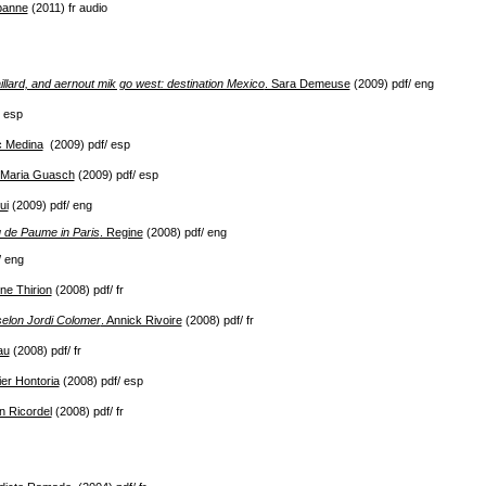
rbanne
(2011) fr audio
llard, and aernout mik go west: destination Mexico
. Sara Demeuse
(2009) pdf/ eng
 esp
c Medina
(2009) pdf/ esp
 Maria Guasch
(2009) pdf/ esp
ui
(2009) pdf/ eng
u de Paume in Paris
. Regine
(2008) pdf/ eng
/ eng
ine Thirion
(2008) pdf/ fr
selon Jordi Colomer
. Annick Rivoire
(2008) pdf/ fr
au
(2008) pdf/ fr
ier Hontoria
(2008) pdf/ esp
 Ricordel
(2008) pdf/ fr