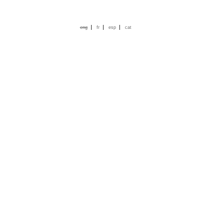
|
|
|
eng
fr
esp
cat