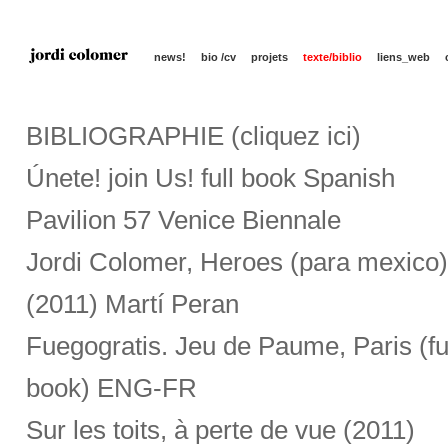
news!
bio /cv
projets
texte/biblio
liens_web
BIBLIOGRAPHIE (cliquez ici)
Únete! join Us! full book Spanish
Pavilion 57 Venice Biennale
Jordi Colomer, Heroes (para mexico)
(2011) Martí Peran
Fuegogratis. Jeu de Paume, Paris (fu
book) ENG-FR
Sur les toits, à perte de vue (2011)