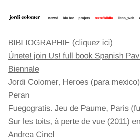
news!
bio /cv
projets
texte/biblio
liens_web
BIBLIOGRAPHIE (cliquez ici)
Únete! join Us! full book Spanish Pav
Biennale
Jordi Colomer, Heroes (para mexico)
Peran
Fuegogratis. Jeu de Paume, Paris (f
Sur les toits, à perte de vue (2011) en
Andrea Cinel