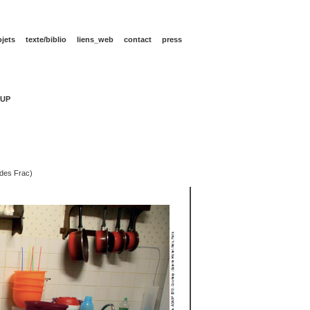
ojets
texte/biblio
liens_web
contact
press
OUP
 des Frac)