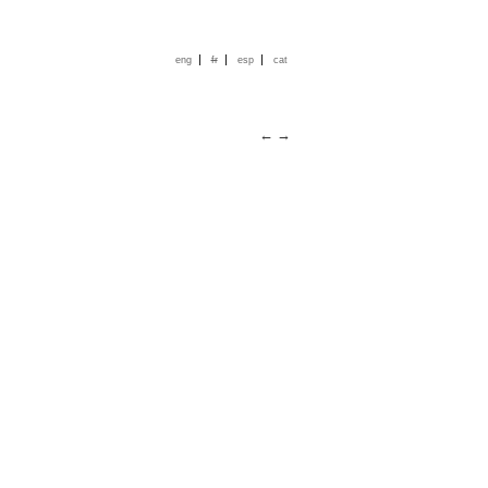
|
|
|
eng
fr
esp
cat
←
→