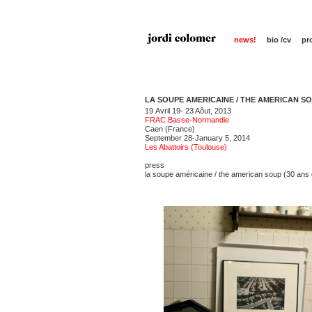
news!
bio /cv
pr
LA SOUPE AMERICAINE / THE AMERICAN S
19 Avril 19- 23 Aôut, 2013
FRAC Basse-Normandie
Caen (France)
September 28-January 5, 2014
Les Abattoirs (Toulouse)
press
l
a soupe américaine / the american soup (30 ans