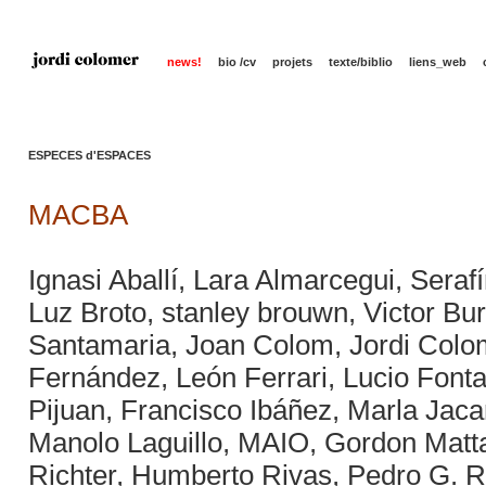
news!
bio /cv
projets
texte/biblio
liens_web
ESPECES d'ESPACES
MACBA
Ignasi Aballí, Lara Almarcegui, Seraf
Luz Broto, stanley brouwn, Victor Bu
Santamaria, Joan Colom, Jordi Colo
Fernández, León Ferrari, Lucio Fon
Pijuan, Francisco Ibáñez, Marla Jacar
Manolo Laguillo, MAIO, Gordon Matta
Richter, Humberto Rivas, Pedro G. 