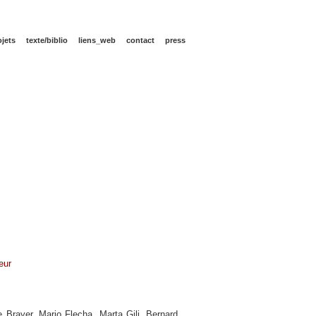
ojets
texte/biblio
liens_web
contact
press
eur
 Brayer, Mario Flecha, Marta Gili, Bernard