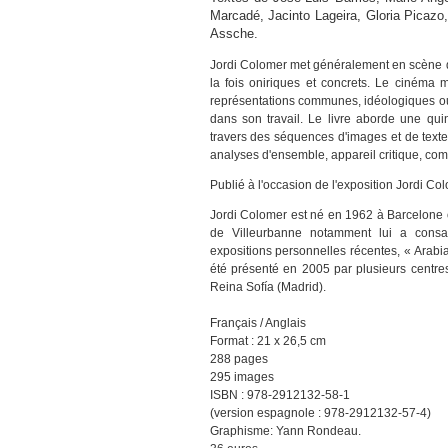
Marcadé, Jacinto Lageira, Gloria Picazo,
Assche.
Jordi Colomer met généralement en scène 
la fois oniriques et concrets. Le cinéma m
représentations communes, idéologiques ou 
dans son travail. Le livre aborde une quin
travers des séquences d'images et de texte
analyses d'ensemble, appareil critique, comp
Publié à l'occasion de l'exposition Jordi C
Jordi Colomer est né en 1962 à Barcelone où 
de Villeurbanne notamment lui a consa
expositions personnelles récentes, « Arab
été présenté en 2005 par plusieurs centre
Reina Sofía (Madrid).
Français / Anglais
Format : 21 x 26,5 cm
288 pages
295 images
ISBN : 978-2912132-58-1
(version espagnole : 978-2912132-57-4)
Graphisme: Yann Rondeau.