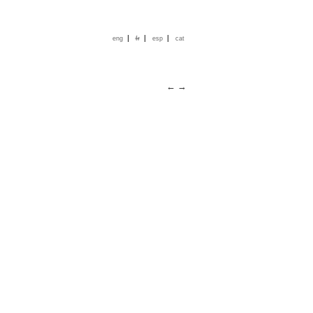
|
|
|
eng
fr
esp
cat
←
→