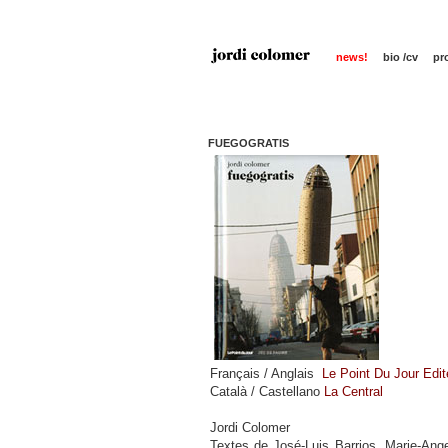
news!
bio /cv
pr
FUEGOGRATIS
Français / Anglais
Le Point Du Jour Edit
Català / Castellano
La Central
Jordi Colomer
Textes de José-Luis Barrios, Marie-Ange