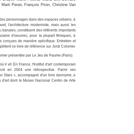
 Marti Peran, François Piron, Christine Van
des personnages dans des espaces urbains, à
uet, l'architecture moderniste, mais aussi les
banales, constituent des référents importants
zaine d'oeuvres, pour la plupart filmiques, à
s conçues de manière spécifique. Entretien et
lètent ce livre de référence sur Jordi Colomer.
olomer présentée par Le Jeu de Paume (Paris).
il vit. En France, l'Institut d'art contemporain
cré en 2004 une rétrospective. Parmi ses
ian Stars », accompagné d'un livre éponyme, a
s d'art dont le Museo Nacional Centro de Arte