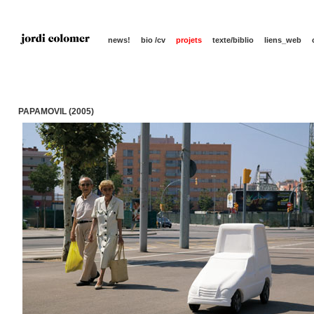
news!
bio /cv
projets
texte/biblio
liens_web
PAPAMOVIL (2005)