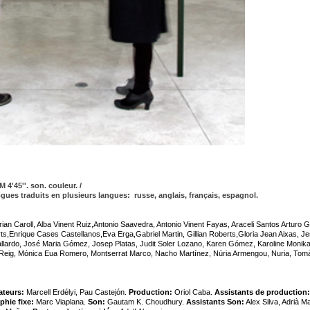
4'45''. son. couleur. /
ogues traduits en plusieurs langues: russe, anglais, français, espagnol.
ian Caroll, Alba Vinent Ruiz,Antonio Saavedra, Antonio Vinent Fayas, Araceli Santos Arturo 
ts,Enrique Cases Castellanos,Eva Erga,Gabriel Martin, Gillian Roberts,Gloria Jean Aixas, J
allardo, José Maria Gómez, Josep Platas, Judit Soler Lozano, Karen Gómez, Karoline Monik
z Reig, Mónica Eua Romero, Montserrat Marco, Nacho Martínez, Núria Armengou, Nuria, Tom
ateurs:
Marcell Erdélyi, Pau Castejón.
Production:
Oriol Caba.
Assistants de production:
phie fixe:
Marc Viaplana.
Son:
Gautam K. Choudhury.
Assistants Son:
Alex Silva, Adrià Ma