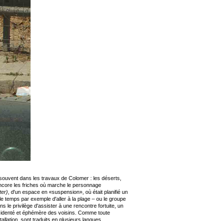
e souvent dans les travaux de Colomer : les déserts,
ncore les friches où marche le personnage
ter)
, d'un espace en «suspension», où était planifié un
le temps par exemple d'aller à la plage – ou le groupe
s le privilège d'assister à une rencontre fortuite, un
ccidenté et éphémère des voisins. Comme toute
allation, sont traduits en plusieurs langues.