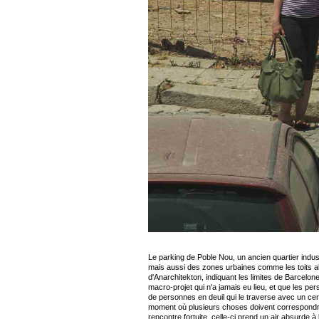
Le parking de Poble Nou, un ancien quartier indust
mais aussi des zones urbaines comme les toits a
d'Anarchitekton, indiquant les limites de Barcelon
macro-projet qui n'a jamais eu lieu, et que les pe
de personnes en deuil qui le traverse avec un cercu
moment où plusieurs choses doivent correspondre.
rencontre fortuite, celle-ci prend un air absurde à