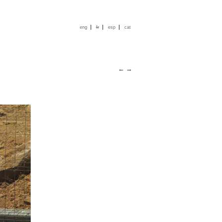
|
|
|
eng
fr
esp
cat
←
→