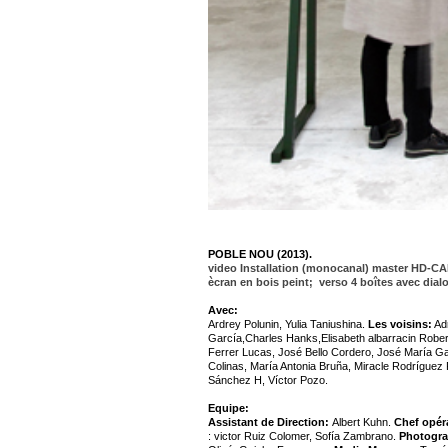
POBLE NOU (2013).
video Installation (monocanal) master HD-CAM 
ècran en bois peint; verso 4 boîtes avec dial
Avec:
Ardrey Polunin, Yulia Taniushina.
Les voisins:
Adr
García,Charles Hanks,Elisabeth albarracin Rober
Ferrer Lucas, José Bello Cordero, José María G
Colinas, María Antonia Bruña, Miracle Rodrígue
Sánchez H, Víctor Pozo.
Equipe:
Assistant de Direction:
Albert Kuhn.
Chef opér
: victor Ruiz Colomer, Sofía Zambrano.
Photogra