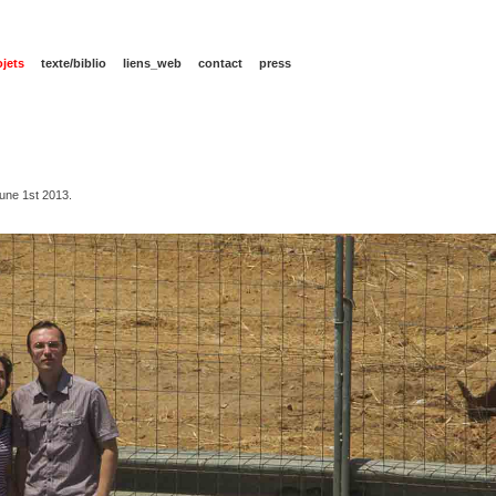
ojets
texte/biblio
liens_web
contact
press
 june 1st 2013.