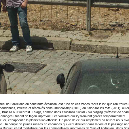
riel de Barcelone en constante évolution, est l'une de ces zones "hors la loi" que l'on trouv
bandonnés, investis et réactivés dans
Istanbul map
(2010) ou
Crier sur les toits
(2011), ou e
e, Brasilia ou Bucarest. Il s'agit, comme dans
Prohibido Cantar / No Singing (Défense de chan
rsonnages utilisent de façon imprévue. Les voitures qui s'y trouvent garées temporairement – 
eil, échappent à la planification officielle. On parle de ce qui simplement "a lieu" et nous avon
 Un couple de jeunes russes en vacances qui vient d'arriver dans la ville et le passage a
 la Buñuel, et est médiatisée par les commentaires improvisés de Yulia et Andrei qui, dans l'inst