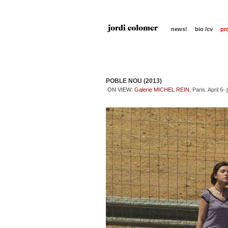
news!
bio /cv
pr
POBLE NOU (2013)
ON VIEW:
Galerie MICHEL REIN
,
Paris. April 6-