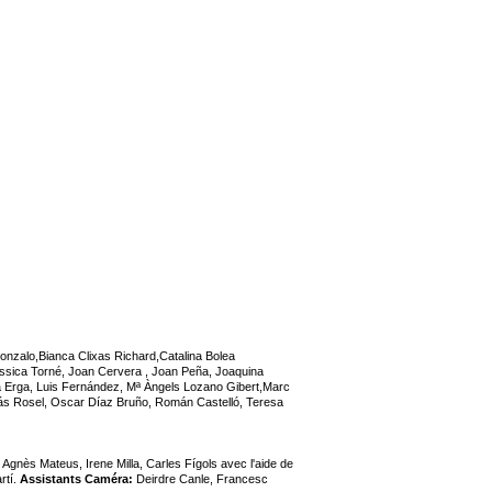
Gonzalo,Bianca Clixas Richard,Catalina Bolea
essica Torné, Joan Cervera , Joan Peña, Joaquina
a Erga, Luis Fernández, Mª Àngels Lozano Gibert,Marc
ás Rosel, Oscar Díaz Bruño, Román Castelló, Teresa
Agnès Mateus, Irene Milla, Carles Fígols avec l'aide de
rtí.
Assistants Caméra:
Deirdre Canle, Francesc