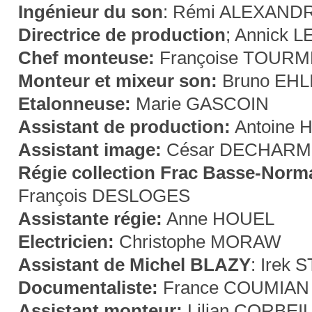
Ingénieur du son
: Rémi ALEXAND
Directrice de production
; Annick
Chef monteuse:
Françoise TOUR
Monteur et mixeur son:
Bruno EH
Etalonneuse:
Marie GASCOIN
Assistant de production:
Antoine 
Assistant image:
César DECHARM
Régie collection Frac Basse-Norm
François DESLOGES
Assistante régie:
Anne HOUEL
Electricien:
Christophe MORAW
Assistant de Michel BLAZY
: Irek
Documentaliste:
France COUMIAN
Assistant monteur:
Lilian CORBEI