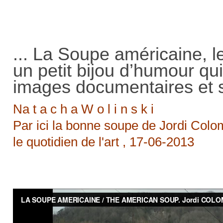
... La Soupe américaine, l
un petit bijou d’humour qui
images documentaires et sc
Na t a c h a W o l i n s k i
Par ici la bonne soupe de Jordi Colo
le quotidien de l'art , 17-06-2013