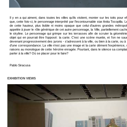
Il y en a qui aiment, dans toutes les villes qu'ils visitent, monter sur les toits po
que, cette fois-ci, le personnage interprété par l'incontournable star Anita Tocopilla
de cette hauteur, plus lisible ni moins opaque que celui d'autres grandes métropo
appelée à jouer le rôle générique de cet autre personnage, la Ville, partiellement cach
le skyline. Le personnage qui grimpe sur les terrasses afin de scruter la géométr
objet qui en pourrait être l'opposé: la carte. C'est une scène muette, et l'on ne s
devenant progressivement des jurons - s'adressent à la ville, ou bien à la carte, ou à l'é
d'une correspondance. La ville n'est pas une image et la carte dément l'expérience,
raisons au monologue de cette héroïne enragée. Pourtant, dans le silence sa complaint
parler à la ville? Où se placer pour le faire?
Pablo Siracusa
EXHIBITION VIEWS