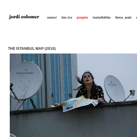
news!
bio /cv
projets
texte/biblio
liens_web
THE ISTANBUL MAP (2010)