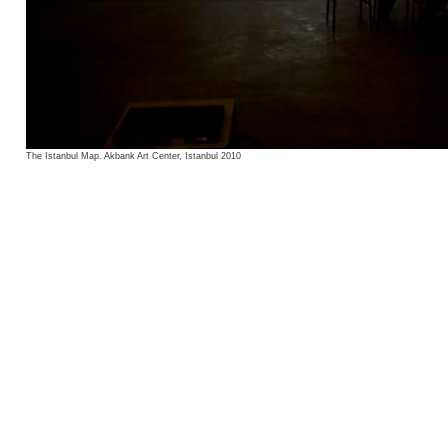
The Istanbul Map. Akbank Art Center, Istanbul 2010