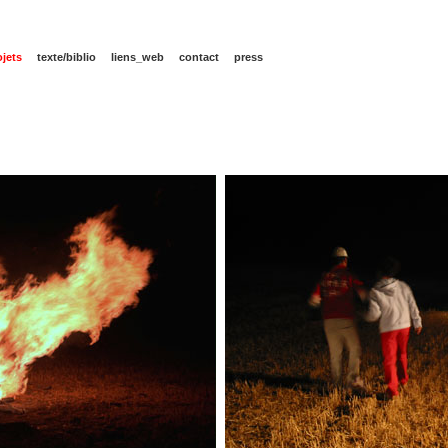
ojets
texte/biblio
liens_web
contact
press