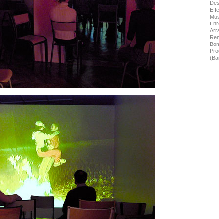
Des
Effe
Mus
Enre
Arr
Rem
Bom
Prod
(Ba