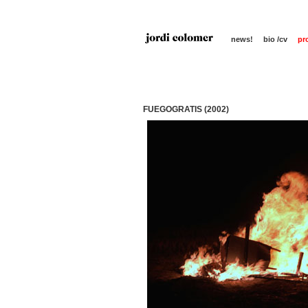
news!
bio /cv
pr
FUEGOGRATIS (2002)