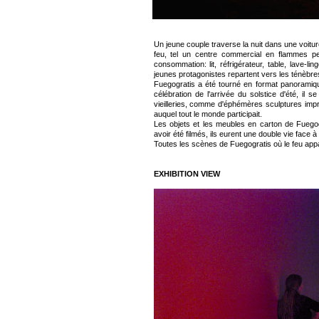
Un jeune couple traverse la nuit dans une voitu
feu, tel un centre commercial en flammes p
consommation: lit, réfrigérateur, table, lave-li
jeunes protagonistes repartent vers les ténèbr
Fuegogratis a été tourné en format panoramiqu
célébration de l'arrivée du solstice d'été, i
vieilleries, comme d'éphémères sculptures improv
auquel tout le monde participait.
Les objets et les meubles en carton de Fuegog
avoir été filmés, ils eurent une double vie face 
Toutes les scènes de Fuegogratis où le feu appara
EXHIBITION VIEW