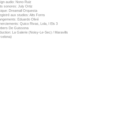
ign audio: Nono Ruiz
ts sonores: July Ortiz
ique: Dreamall Orquesta
gistré aux studios: Alts Forns
angements: Eduardo Olivé
erciements: Quico Rivas, Lola, I Els 3
bers De Guissona
uction: La Galerie (Noisy-Le-Sec) / Maravills
rcelona)