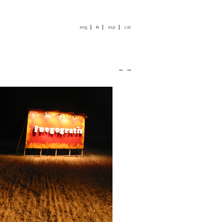
|
|
|
eng
fr
esp
cat
←
→