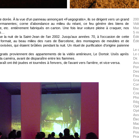
re dorée. À la vue d'un panneau annonçant «Fuegogratis», ils se dirigent vers un grand
200
ermanentes; corne d’abondance au milieu du néant, ce feu génère des biens de
Vidé
nge, etc. entièrement fabriqués en carton. Une fois leur voiture pleine à craquer, nos
Mas
es…
5 mi
e la nuit de la Saint-Jean de l'an 2002. Jusqu'aux années 70, à l'occasion de cette
Édi
l se formait, au beau milieu des rues de Barcelone, des montagnes de meubles et de
Édit
isées, qui étaient brûlées pendant la nuit. Un rituel de purification d'origine païenne
Le c
ratis proviennent des appartements de la vidéo antérieure, Le Dortoir. Usés après
Le 
à la caméra, avant de disparaître entre les fiammes.
Dir.
ît ont été jouées et tournées à l'envers, de l'avant vers l'arrière, et vice-versa.
Assi
Por
Des
Feu
Grap
Con
Enc
Cos
Pho
Rég
Opé
Opé
Ass
Éle
Maq
Rest
Post
Prod