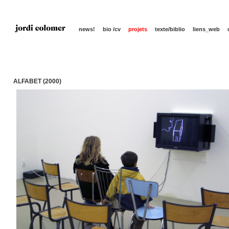
news!
bio /cv
projets
texte/biblio
liens_web
ALFABET (2000)