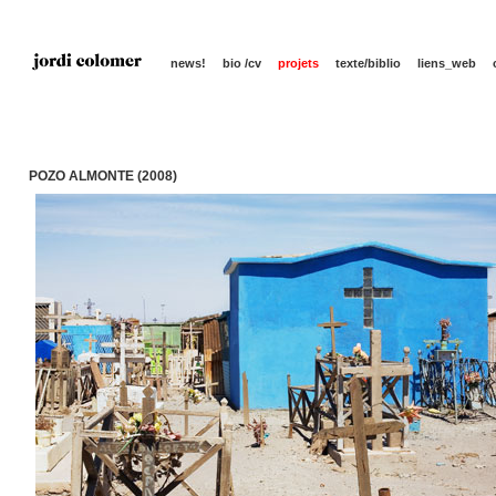
news!
bio /cv
projets
texte/biblio
liens_web
POZO ALMONTE (2008)