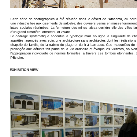
Cette série de photographies a été réalisée dans le désert de l’Atacama, au nord d
une industrie liée aux gisements de salpêtre; des ouvriers venus en masse formèren
luttes sociales réprimées. La fermeture des mines laissa derrière elle des villes f
d’un grand cimetière, entretenu et vivant.
Le cadrage systématique accentue la typologie mais souligne la singularité de chaq
apprêtés, agencés avec soin; une architecture sans architectes dont les réalisations 
chapelle de famille, de la cabine de plage et du lit à barreaux. Ces mausolées de f
prolongée aux défunts fait partie de la vie ordinaire et évoque les victimes, souvent 
l’appropriation individuelle de normes formelles, à travers ces tombes étonnantes, 
l’Histoire.
EXHIBITION VIEW