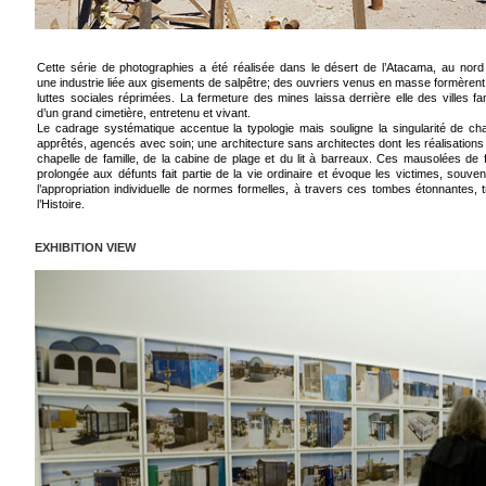
Cette série de photographies a été réalisée dans le désert de l’Atacama, au nord d
une industrie liée aux gisements de salpêtre; des ouvriers venus en masse formèren
luttes sociales réprimées. La fermeture des mines laissa derrière elle des villes f
d’un grand cimetière, entretenu et vivant.
Le cadrage systématique accentue la typologie mais souligne la singularité de chaq
apprêtés, agencés avec soin; une architecture sans architectes dont les réalisations 
chapelle de famille, de la cabine de plage et du lit à barreaux. Ces mausolées de f
prolongée aux défunts fait partie de la vie ordinaire et évoque les victimes, souvent 
l’appropriation individuelle de normes formelles, à travers ces tombes étonnantes, 
l’Histoire.
EXHIBITION VIEW