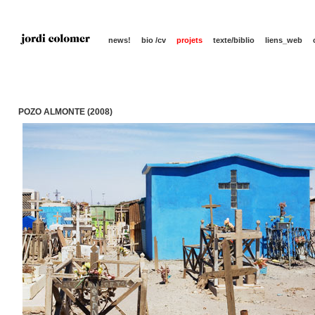
news!
bio /cv
projets
texte/biblio
liens_web
POZO ALMONTE (2008)