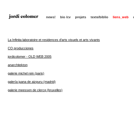
news!
bio /cv
projets
texte/biblio
liens_web
La Infinita laboratoire et residences d'arts visuels et arts vivants
CO producciones
jordicolomer - OLD WEB 2005
anarchitekton
galerie michel rein (paris)
galería juana de aizpuru (madrid)
galerie meessen de clercq (bruxelles)