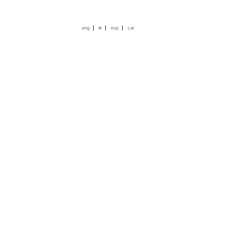
|
|
|
eng
fr
esp
cat