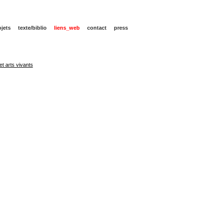
ojets
texte/biblio
liens_web
contact
press
et arts vivants