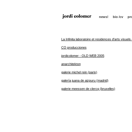
news!
bio /cv
pr
La Infinita laboratoire et residences d'arts visuels 
CO producciones
jordicolomer - OLD WEB 2005
anarchitekton
galerie michel rein (paris)
galería juana de aizpuru (madrid)
galerie meessen de clercq (bruxelles)