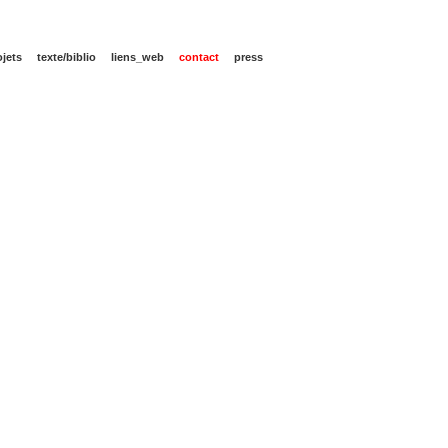
ojets
texte/biblio
liens_web
contact
press