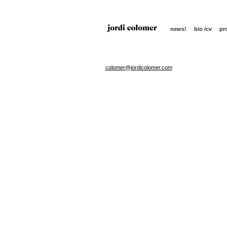
news!
bio /cv
pr
colomer@jordicolomer.com