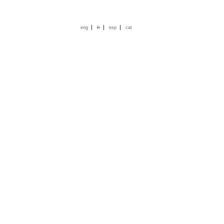
|
|
|
eng
fr
esp
cat