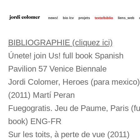
news!
bio /cv
projets
texte/biblio
liens_web
BIBLIOGRAPHIE (cliquez ici)
Únete! join Us! full book Spanish
Pavilion 57 Venice Biennale
Jordi Colomer, Heroes (para mexico)
(2011) Martí Peran
Fuegogratis. Jeu de Paume, Paris (fu
book) ENG-FR
Sur les toits, à perte de vue (2011)