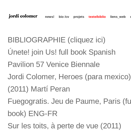
news!
bio /cv
projets
texte/biblio
liens_web
BIBLIOGRAPHIE (cliquez ici)
Únete! join Us! full book Spanish
Pavilion 57 Venice Biennale
Jordi Colomer, Heroes (para mexico)
(2011) Martí Peran
Fuegogratis. Jeu de Paume, Paris (fu
book) ENG-FR
Sur les toits, à perte de vue (2011)