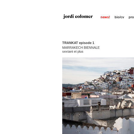
news!
bio/cv
pro
TRANKAT episode 1
MARRAKECH BIENNALE
s
extant et plus