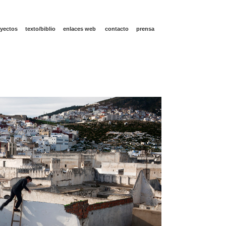
yectos
texto/biblio
enlaces web
contacto
prensa