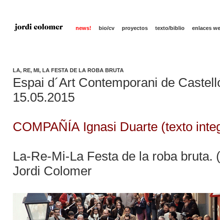
news!
bio/cv
proyectos
texto/biblio
enlaces w
LA, RE, MI, LA FESTA DE LA ROBA BRUTA
Espai d´Art Contemporani de Castell
15.05.2015
COMPAÑÍA Ignasi Duarte (texto inte
La-Re-Mi-La Festa de la roba bruta. (l
Jordi Colomer