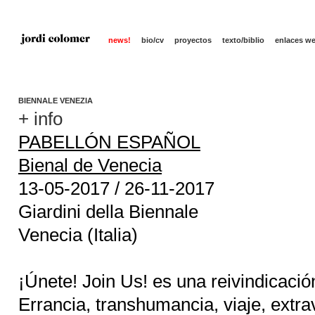
news!
bio/cv
proyectos
texto/biblio
enlaces w
BIENNALE VENEZIA
+ info
PABELLÓN ESPAÑOL
Bienal de Venecia
13-05-2017 / 26-11-2017
Giardini della Biennale
Venecia (Italia)
¡Únete! Join Us! es una reivindicac
Errancia, transhumancia, viaje, extr