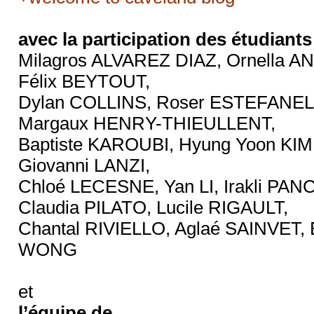
avec la participation des étudian
Milagros ALVAREZ DIAZ, Ornella A
Félix BEYTOUT,
Dylan COLLINS, Roser ESTEFANELL
Margaux HENRY-THIEULLENT,
Baptiste KAROUBI, Hyung Yoon KI
Giovanni LANZI,
Chloé LECESNE, Yan LI, Irakli PA
Claudia PILATO, Lucile RIGAULT,
Chantal RIVIELLO, Aglaé SAINVET, 
WONG
et
l’équipe de