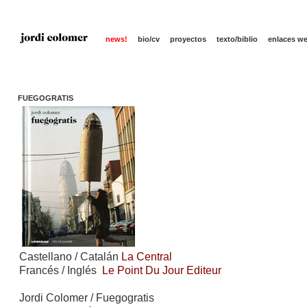
news!
bio/cv
proyectos
texto/biblio
enlaces w
FUEGOGRATIS
Castellano / Catalán
La Central
Francés / Inglés
Le Point Du Jour Editeur
Jordi Colomer / Fuegogratis