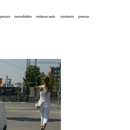
yectos
texto/biblio
enlaces web
contacto
prensa