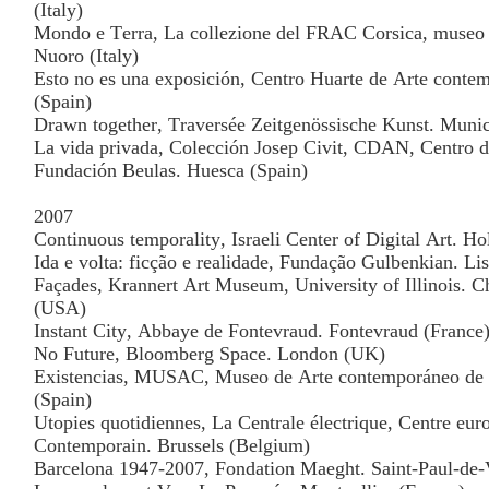
(Italy)
Mondo e Terra, La collezione del FRAC Corsica, museo 
Nuoro (Italy)
Esto no es una exposición, Centro Huarte de Arte conte
(Spain)
Drawn together, Traversée Zeitgenössische Kunst. Mun
La vida privada, Colección Josep Civit, CDAN, Centro d
Fundación Beulas. Huesca (Spain)
2007
Continuous temporality, Israeli Center of Digital Art. Hol
Ida e volta: ficção e realidade, Fundação Gulbenkian. Li
Façades, Krannert Art Museum, University of Illinois.
(USA)
Instant City, Abbaye de Fontevraud. Fontevraud (France
No Future, Bloomberg Space. London (UK)
Existencias, MUSAC, Museo de Arte contemporáneo de C
(Spain)
Utopies quotidiennes, La Centrale électrique, Centre eur
Contemporain. Brussels (Belgium)
Barcelona 1947-2007, Fondation Maeght. Saint-Paul-de-