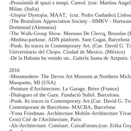
-Prossimità di spazi e tempi. Careof. (cur. Martina Angel
Milan. (Italia)
-Utopia/ Dystopia. MAAT,
(cur. Pedro Gadanho) Lisboa
-The Brutalism Appreciation Society - HMKV - Hartwa
Dortmund (Alemania)
-The Walk-Group Show. Meessen De Clercq, Bruselas (B
-Medina-parkour. ADN platform. Sant Cugat, Barcelona
-Punk. Its traces in Contemporary Art. (Cur. David G. T
Universitario del Chopo. Ciudad de Mexico. (México)
-De la Habana ha venido un...Galería Juana de Aizpuru.
2016
-Metamodern- The Devos Art Museum at Northern Michi
Marquette, MI (USA)
-Peinture d'Architecture. Le Garage. Brive (France)
-Dialogues of the Gaze. Fundació Suñol. Barcelona.
-Punk. Its traces in Contemporary Art.(Cur. David G. To
Contemporani de Barcelona- MACBA, Barcelona
-Yona Friedman. Architecture Mobile-Architecture Vivan
Cros) Cité de l'Architecture, Paris
-Alt-Architecture. Comisart. CaixaForum.(cur. Erika Goy