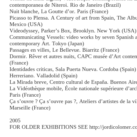
contemporanea de Niteroi. Rio de Janeiro (Brazil)
Nuit blanche, La Goutte d’or. Paris (France)
Picasso to Plensa. A Century of art from Spain, The A
Mexico (USA)
Videodyssey, Parker’s Box, Brooklyn. New York (USA)
Communicating Vessels: video works by seven Spanish a
contemporary Art. Tokyo (Japan)
Passages en villes, Le Bellevue. Biarritz (France)
Dormir. Rêver et autres nuits, CAPC musée d’Art conte
(France)
Identidades criticas, Sala Puerta Nueva. Cordoba (Spain)
Herreriano. Valladolid (Spain)
La Mirada breve, Centro cultural de España. Buenos Air
La Vidéothèque mobile, École nationale supérieure d’arch
Paris (France)
Ça s’ouvre ? Ça s’ouvre pas ?, Ateliers d’artistes de la vi
Marseille (France)
2005
FOR OLDER EXHIBITIONS SEE http://jordicolomer.co