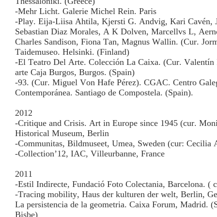
Thessaloniki. (Greece)
-Mehr Licht. Galerie Michel Rein. Paris
-Play. Eija-Liisa Ahtila, Kjersti G. Andvig, Kari Cavén,
Sebastian Diaz Morales, A K Dolven, Marcellvs L, Aern
Charles Sandison, Fiona Tan, Magnus Wallin. (Cur. Jorm
Taidemuseo. Helsinki. (Finland)
-El Teatro Del Arte. Colección La Caixa. (Cur. Valent
arte Caja Burgos, Burgos. (Spain)
-93. (Cur. Miguel Von Hafe Pérez). CGAC. Centro Gale
Contemporánea. Santiago de Compostela. (Spain).
2012
-Critique and Crisis. Art in Europe since 1945 (cur. Mo
Historical Museum, Berlin
-Communitas, Bildmuseet, Umea, Sweden (cur: Cecilia 
-Collection’12, IAC, Villeurbanne, France
2011
-Estil Indirecte, Fundació Foto Colectania, Barcelona. ( 
-Tracing mobility, Haus der kulturen der welt, Berlin, 
La persistencia de la geometria. Caixa Forum, Madrid. (
Bisbe)