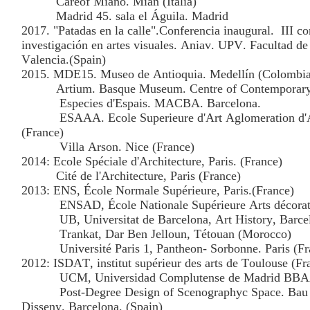
Careof Miano. Mián (Italia)
Madrid 45. sala el Águila. Madrid
2017. "Patadas en la calle".Conferencia inaugural.
III c
investigación en artes visuales. Aniav. UPV. Facultad de
Valencia.(Spain)
2015. MDE15. Museo de Antioquia. Medellín (Colombia
Artium. Basque Museum. Centre of Contemporary 
Especies d'Espais. MACBA. Barcelona.
ESAAA. Ecole Superieure d'Art Aglomeration d
(France)
Villa Arson. Nice (France)
2014: Ecole Spéciale d'Architecture, Paris. (France)
Cité de l'Architecture, Paris (France)
2013: ENS, École Normale Supérieure, Paris.(France)
ENSAD, École Nationale Supérieure Arts décorati
UB, Universitat de Barcelona, Art History, Barce
Trankat, Dar Ben Jelloun, Tétouan (Morocco)
Université Paris 1, Pantheon- Sorbonne. Paris (Fr
2012: ISDAT, institut supérieur des arts de Toulouse (Fr
UCM, Universidad Complutense de Madrid BBA
Post-Degree Design of Scenographyc Space. Bau 
Disseny. Barcelona. (Spain)