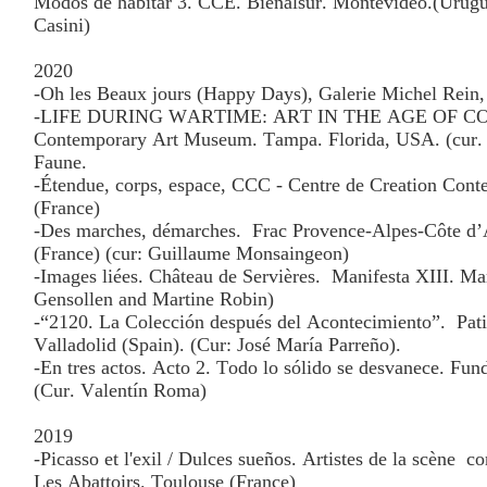
Modos de habitar 3. CCE. Bienalsur. Montevideo.(Urugu
Casini)
2020
-Oh les Beaux jours (Happy Days), Galerie Michel Rein, 
-LIFE DURING WARTIME: ART IN THE AGE OF C
Contemporary Art Museum. Tampa. Florida, USA. (cur. 
Faune.
-Étendue, corps, espace, CCC - Centre de Creation Cont
(France)
-Des marches, démarches.
Frac Provence-Alpes-Côte d’
(France) (cur: Guillaume Monsaingeon)
-Images liées. Château de Servières.
Manifesta XIII. Mar
Gensollen and Martine Robin)
-“2120. La Colección después del Acontecimiento”.
Pat
Valladolid (Spain). (Cur: José María Parreño).
-En tres actos. Acto 2. Todo lo sólido se desvanece. Fun
(Cur. Valentín Roma)
2019
-Picasso et l'exil / Dulces sueños. Artistes de la scène
co
Les Abattoirs. Toulouse (France)