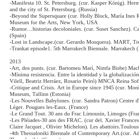
-Manifesta 10. St. Petersburg. (cur. Kasper König). He
and the city of St. Petersburg. (Russia)
-Beyond the Supersquare (cur. Holly Block, María Ines 
Museum for the Arts, New York, USA
-Rumor…historias decoloniales. (cur. Suset Sanchez). 
(Spain)
-Lost in Landscape.(cur. Gerardo Mosquera). MART, Tren
-Trankat episode1. 5th Marrakech Biennale. Marrakech 
2013
-Art, dos punts. (cur. Bartomeu Marí, Nimfa Bisbe) Mac
-Mínima resistencia. Entre la identidad y la globalizació
Vilell, Beatriz Herráez, Rosario Peiró) MNCA Reina Sof
-Critique and Crisis. Art in Europe since 1945 (cur. Mo
Museum, Tallinn (Estonia)
-Les Nouvelles Babylones. (cur. Sandra Patron) Centre d'
Léger. Pougues les-Eaux. (France)
-Le Grand Tout. 30 ans du Frac Limousin, Limoges (Fra
-Les Pléiades-30 ans des FRAC. (cur del. Xavier France
Claire Jacquet , Olivier Michelon). Les abattoirs.Toulous
-4th Thessaloniki Biennale of Contemporary Art.(cur. Ad