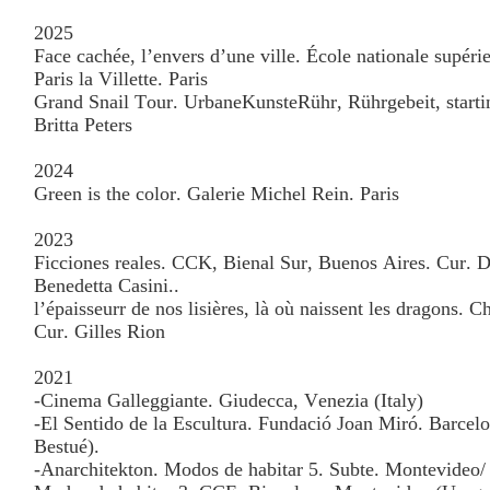
2025
Face cachée, l’envers d’une ville.
École nationale supérie
Paris la Villette. Paris
Grand Snail Tour. UrbaneKunsteRühr, Rührgebeit, start
Britta Peters
2024
Green is the color. Galerie Michel Rein. Paris
2023
Ficciones reales. CCK, Bienal Sur, Buenos Aires. Cur. 
Benedetta Casini..
l’épaisseurr de nos lisières, là où naissent les dragons.
Cur. Gilles Rion
2021
-Cinema Galleggiante. Giudecca, Venezia (Italy)
-El Sentido de la Escultura. Fundació Joan Miró. Barcel
Bestué).
-Anarchitekton. Modos de habitar 5. Subte. Montevideo/