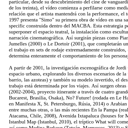
particular, desde su descubrimiento del cine de vanguard
de los treinta), el vídeo comienza a perfilarse como medi
relación que el artista mantendrá con la performance, el t
1997 presenta "Simo" su primera obra de vídeo en una sal
specific construida dentro del MACBA. Esta estrategia p
superponer el espacio teatral, la instalación como escultu
narración cinematográfica. Así surgirán piezas como Pian
Jumelles (2000) o Le Dortoir (2001), que completarán u
el trabajo en sets de rodaje extremadamente construidos,
determina enteramente el comportamiento de los persona
A partir de 2001, la investigación escenográfica de Jordi
espacio urbano, explorando los diversos escenarios de la v
barrio, las azoteas) y también su modelo invertido, el des
trabajo está determinada por los viajes. Así surgen obra
(2002-2004), proyecto itinerante a través de cuatro gran
Bucarest, Brasilia, Osaka), No? Future! (rodada en Le H
en Manifesta X, St. Petersburgo, Rúsia, 2014) o Arabian
entre muchas otras, o las más recientes En la Pampa (real
Atacama, Chile, 2008), Avenida Ixtapaluca (houses for 
Istanbul Map (Istanbul, 2010), el tríptico What will co
así como Medina-Parkour (Tetuán, Marruecos, 2013) y S