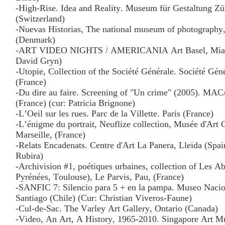
-High-Rise. Idea and Reality. Museum für Gestaltung Zü
(Switzerland)
-Nuevas Historias, The national museum of photography
(Denmark)
-ART VIDEO NIGHTS / AMERICANIA Art Basel, Miam
David Gryn)
-Utopie, Collection of the Société Générale. Société Gén
(France)
-Du dire au faire. Screening of "Un crime" (2005). MAC
(France) (cur: Patricia Brignone)
-L’Oeil sur les rues. Parc de la Villette. Paris (France)
-L’énigme du portrait, Neuflize collection, Musée d'Art
Marseille, (France)
-Relats Encadenats. Centre d'Art La Panera, Lleida (Spain
Rubira)
-Archivision #1, poétiques urbaines, collection of Les Ab
Pyrénées, Toulouse), Le Parvis, Pau, (France)
-SANFIC 7: Silencio para 5 + en la pampa. Museo Nacion
Santiago (Chile) (Cur: Christian Viveros-Faune)
-Cul-de-Sac. The Varley Art Gallery, Ontario (Canada)
-Video, An Art, A History, 1965-2010. Singapore Art 