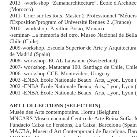
2013
-work-shop “Zamanarchitecture”. Ècole d'Architec
(Morocco)
2011- Crier sur les toits. Master 2 Professionnel "Métiers
l'Exposition"program of Université Rennes 2 .(France)
2010
-workshop. Pavillon Bosio, Monaco.
-seminar- La memoria del otro. Museo Nacional de Bella
Chile.(Chile)
2009-workshop. Escuela Superior de Arte y Arquitectur
de Madrid (Spain)
2008- workshop. ECAL Lausanne (Switzerland)
2007- workshop. Matucana 100. Santiago de Chile, Chil
2006- workshop CCE. Montevideo, Uruguay
2003 -ENBA École Nationale Beaux
Arts, Lyon, Lyon (
2002 -ENBA École Nationale Beaux
Arts, Lyon, Lyon (
2001 -ENBA École Nationale Beaux
Arts, Lyon, Lyon (
ART COLLECTIONS (SELECTION)
Musée des Arts contemporains. Hornu (Belgium)
MNCARS Museo nacional Centro de Arte Reina Sofía. M
Fundacio Caixa de Pensions, La Caixa. Barcelona (Spain
MACBA, Museu d’Art Contemporani de Barcelona. Barc