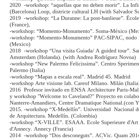
2020
-workshop: “aquellas que no deben morir”. La Infin
(Barcelona) Loop, districte cultural LH (with Salvador S
2019
-workshop: “La Duranne: La post-banlieue”. École 
(France),
-workshop: “Momento-Monumento”. Soma-México (Mexi
-workshop: “Momento-Monumento” PAC-SIPAC, nodo P
(Mexico)
2018
-workshop “Una visita Guiada/ A guided tour”. San
Amsterdam (Holanda). (with Andrea Rodríguez Novoa)
-workshop “New Palermo Felicissima”. Centro Speriment
Palermo (Italia)
-workshop “Mapas a escala real”. Madrid 45. Madrid
-workshop Arte visione lab. Careof Milano. Milán (Italia
2016
Profesor invitado en ENSA Architecture Paris-Mala
y workshop "Welcome to Caveland?" Proyecto en colabo
Nanterre-Amandiers, Centre Dramatique National.(con 
2015. -workshop “X-Medellín”. Universidad
Nacional d
de Arquitectura. Medellín. (Colombia)
-workshop “X-VILLE”. ESAAA. Ecole Superieure d'Art
d'Annecy. Annecy (Francia)
2014
-workshop “Dos desconeguts”. ACVic. Quam 2014.