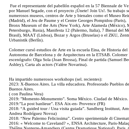
Fue el representante del pabellón español en la 57 Biennale de V
por Manuel Segade, con el proyecto ¡Únete! Join Us!. Su trabajo s
numerosos museos, centros de Arte y bienales como el Museo Rei
(Madrid), el Jeu de Paume y el Centre Georges Pompidou (Paris),
Bronx Museum of the Arts (New York), Arte Alameda (México), Ma
Petersburgo, Rusia), Manifesta 12 (Palermo, Italia), 7 Bienal del M
Brasil), MAAT (Lisboa), Bozar y Argos (Bruselas) o el ZKU, Zent
Urbanistik (Berlín).
Colomer cursó estudios de Arte en la escuela Eina, de Historia del 
Autonoma de Barcelona y de Arquitectura en la ETSAB. Colomer 
escenógrafo: Olga Sola (Joan Brossa), Final de partida (Samuel Beck
Ashley), Carta als actors (Valère Novarina).
Ha impartido numerosos workshops (sel. recientes):
2023: X-Buenos Aires. La villa educadora. Profesorado Pueblos de
Buenos Aires.
( con Paulina Vera)
2019: "Momento-Monumento". Soma México. Ciudad de México.
2019:”La post banlieue". ESA Aix-en- Provence (FR)
2018: “A guided tour / Una visita guiada”. Sandberg Instituut, A
Andrea Rodríguez Novoa)
2018: “New Palermo Felicissima”. Centro sperimentale di Cinematog
2016: « Welcome to Caveland? », ENSA Architecture, Paris-Malaq
Théâtre Nanterre-Amandiers (Centre Dramatique National), Paris.