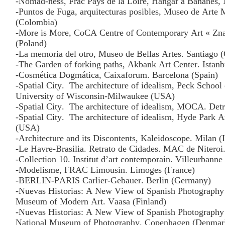
-Nomad-ness, Frac Pays de la Loire, Hangar à Bananes, 
-Puntos de Fuga, arquitecturas posibles, Museo de Arte
(Colombia)
-More is More, CoCA Centre of Contemporary Art « Zna
(Poland)
-La memoria del otro, Museo de Bellas Artes. Santiago (
-The Garden of forking paths, Akbank Art Center. Istanb
-Cosmética Dogmática, Caixaforum. Barcelona (Spain)
-Spatial City.
The architecture of idealism, Peck School o
University of Wisconsin-Milwaukee (USA)
-Spatial City.
The architecture of idealism, MOCA. Det
-Spatial City.
The architecture of idealism, Hyde Park A
(USA)
-Architecture and its Discontents, Kaleidoscope. Milan (I
-Le Havre-Brasilia. Retrato de Cidades. MAC de Niteroi.
-Collection 10. Institut d’art contemporain. Villeurbanne
-Modelisme, FRAC Limousin. Limoges (France)
-BERLIN-PARIS Carlier-Gebauer. Berlin (Germany)
-Nuevas Historias: A New View of Spanish Photography 
Museum of Modern Art. Vaasa (Finland)
-Nuevas Historias: A New View of Spanish Photography 
National Museum of Photography. Copenhagen (Denmar