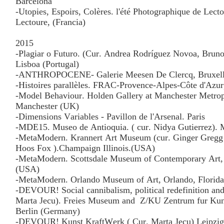
Barcelona
-Utopies, Espoirs, Colères. l'été Photographique de Lecto
Lectoure, (Francia)
2015
-Plagiar o Futuro. (Cur. Andrea Rodríguez Novoa, Bruno
Lisboa (Portugal)
-ANTHROPOCENE- Galerie Meesen De Clercq, Bruxell
-Histoires parallèles. FRAC-Provence-Alpes-Côte d'Azur,
-Model Behaviour. Holden Gallery at Manchester Metropo
Manchester (UK)
-Dimensions Variables - Pavillon de l'Arsenal. Paris
-MDE15. Museo de Antioquia. ( cur. Nidya Gutierrez). 
-MetaModern. Krannert Art Museum (cur. Ginger Gregg
Hoos Fox ).Champaign Illinois.(USA)
-MetaModern. Scottsdale Museum of Contemporary Art, 
(USA)
-MetaModern. Orlando Museum of Art, Orlando, Florid
-DEVOUR! Social cannibalism, political redefinition and
Marta Jecu). Freies Museum and
Z/KU Zentrum fur Kun
Berlin (Germany)
-DEVOUR! Kunst KraftWerk ( Cur. Marta Jecu) Leipzig