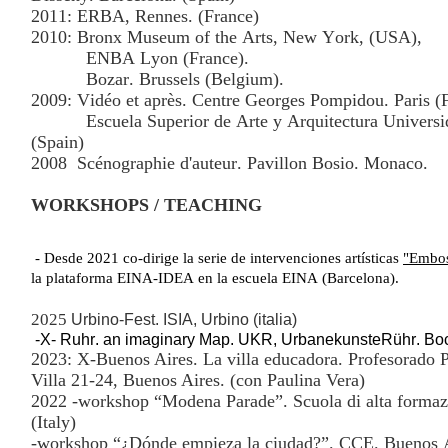
2011: ERBA, Rennes. (France)
2010: Bronx Museum of the Arts, New York, (USA),
ENBA Lyon (France).
Bozar. Brussels (Belgium).
2009: Vidéo et après. Centre Georges Pompidou. Paris (
Escuela Superior de Arte y Arquitectura Univers
(Spain)
2008
Scénographie d'auteur. Pavillon Bosio. Monaco.
WORKSHOPS / TEACHING
- Desde 2021 co-dirige la serie de intervenciones artísticas
"Embos
la plataforma EINA-IDEA en la escuela EINA (Barcelona).
2025
Urbino-Fest. ISIA, Urbino (italia)
-X- Ruhr. an imaginary Map. UKR, UrbanekunsteRühr. Bo
2023: X-Buenos Aires. La villa educadora. Profesorado 
Villa 21-24, Buenos Aires. (con Paulina Vera)
2022 -workshop “Modena Parade”. Scuola di alta form
(Italy)
-workshop “¿Dónde empieza la ciudad?”. CCE. Buenos A