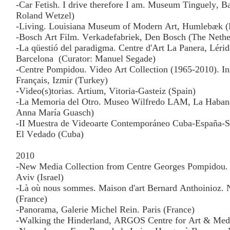
-Car Fetish. I drive therefore I am. Museum Tinguely, Ba
Roland Wetzel)
-Living. Louisiana Museum of Modern Art, Humlebæk 
-Bosch Art Film. Verkadefabriek, Den Bosch (The Nethe
-La qüestió del paradigma. Centre d'Art La Panera, Lérid
Barcelona
(Curator: Manuel Segade)
-Centre Pompidou. Video Art Collection (1965-2010). Ins
Français, Izmir (Turkey)
-Video(s)torias. Artium, Vitoria-Gasteiz (Spain)
-La Memoria del Otro. Museo Wilfredo LAM, La Habana
Anna María Guasch)
-II Muestra de Videoarte Contemporáneo Cuba-España-Su
El Vedado (Cuba)
2010
-New Media Collection from Centre Georges Pompidou.
Aviv (Israel)
-Là où nous sommes. Maison d'art Bernard Anthoinioz.
(France)
-Panorama, Galerie Michel Rein. Paris (France)
-Walking the Hinderland, ARGOS Centre for Art & Medi