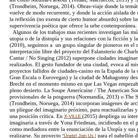
(Trondheim, Noruega, 2014). Obras-viaje donde la temát
vuelve de modo recurrente, y donde la acción aislada de
la reflexión (no exenta de cierto humor absurdo) sobre la
supervivencia poética que ofrece la urbe contemporánea.
Algunos de los trabajos mas recientes investigan las múl
utopia o de la distopía y sus relaciones con la ficción y l
(2010), seguimos a un grupo singular de pioneros en el
interpretación libre del proyecto del Falansterio de Charl
Cantar / No Singing (2012) superpone ciudades imaginar
realizados. El gesto fundador de una ciudad, evoca al m
proyectos fallidos de ciudades-casino en la España de la
Gran Escala o Eurovegas) y la ciudad de Mahagonny desc
Brecht en el momento mismo en que Las Vegas empezab
pleno desierto. La Soupe Americaine / The American Soup
provisionales de la posguerra (Normandía, 2013) o The 
(Trondheim, Noruega, 2014) incorporan imágenes de arc
un pliegue del imaginario próximo, para reactualizarlas y 
una posición crítica. En
(2015) despliega su inter
X-VILLE
imaginaria a través de Yona Friedman, incidiendo en el 
como mediadora entre la enunciación de la Utopía y sus 
realizarse. Su proyecto
para el pabellón 
“Únete! Join Us !