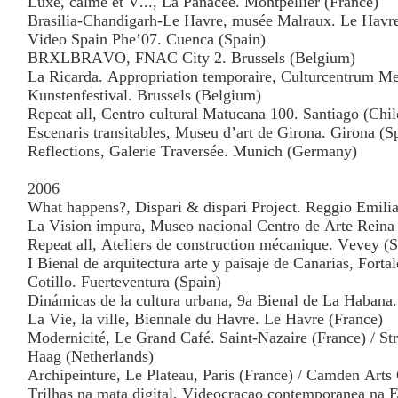
Luxe, calme et V..., La Panacée. Montpellier (France)
Brasilia-Chandigarh-Le Havre, musée Malraux. Le Havre
Video Spain Phe’07. Cuenca (Spain)
BRXLBRAVO, FNAC City 2. Brussels (Belgium)
La Ricarda. Appropriation temporaire, Culturcentrum Me
Kunstenfestival. Brussels (Belgium)
Repeat all, Centro cultural Matucana 100. Santiago (Chil
Escenaris transitables, Museu d’art de Girona. Girona (S
Reflections, Galerie Traversée. Munich (Germany)
2006
What happens?, Dispari & dispari Project. Reggio Emilia 
La Vision impura, Museo nacional Centro de Arte Reina 
Repeat all, Ateliers de construction mécanique. Vevey (
I Bienal de arquitectura arte y paisaje de Canarias, Forta
Cotillo. Fuerteventura (Spain)
Dinámicas de la cultura urbana, 9a Bienal de La Habana
La Vie, la ville, Biennale du Havre. Le Havre (France)
Modernicité, Le Grand Café. Saint-Nazaire (France) / S
Haag (Netherlands)
Archipeinture, Le Plateau, Paris (France) / Camden Art
Trilhas na mata digital, Videocraçao contemporanea na 