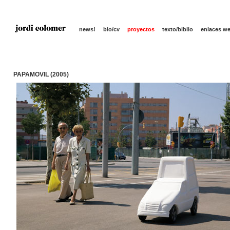
news!
bio/cv
proyectos
texto/biblio
enlaces w
PAPAMOVIL (2005)