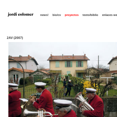
news!
bio/cv
proyectos
texto/biblio
enlaces w
2AV (2007)