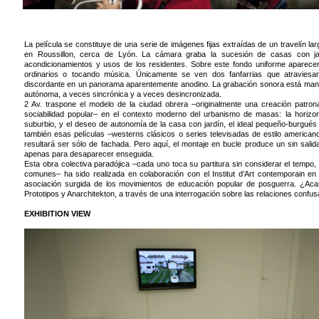
La película se constituye de una serie de imágenes fijas extraídas de un travelín lar
en Roussillon, cerca de Lyón. La cámara graba la sucesión de casas con jard
acondicionamientos y usos de los residentes. Sobre este fondo uniforme aparec
ordinarios o tocando música. Únicamente se ven dos fanfarrias que atravies
discordante en un panorama aparentemente anodino. La grabación sonora está man
autónoma, a veces sincrónica y a veces desincronizada.
2 Av. traspone el modelo de la ciudad obrera –originalmente una creación patrona
sociabilidad popular– en el contexto moderno del urbanismo de masas: la horizont
suburbio, y el deseo de autonomía de la casa con jardín, el ideal pequeño-burgués 
también esas películas –westerns clásicos o series televisadas de estilo america
resultará ser sólo de fachada. Pero aquí, el montaje en bucle produce un sin sali
apenas para desaparecer enseguida.
Esta obra colectiva paradójica –cada uno toca su partitura sin considerar el tempo
comunes– ha sido realizada en colaboración con el Institut d’Art contemporain en V
asociación surgida de los movimientos de educación popular de posguerra. ¿Acas
Prototipos y Anarchitekton, a través de una interrogación sobre las relaciones confusa
EXHIBITION VIEW