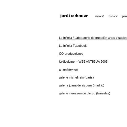
news!
bio/cv
pro
La Infinita / Laboratorio de creación artes visuale
La Infinita Facebook
CO producciones
jordicolomer - WEB ANTIGUA 2005
anarchitekton
galerie michel rein (parís)
galería juana de aizpuru (madrid)
galerie meessen de clercq (bruselas)