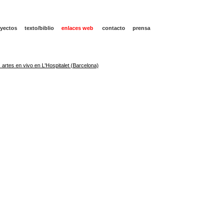
yectos
texto/biblio
enlaces web
contacto
prensa
s artes en vivo en L'Hospitalet (Barcelona)