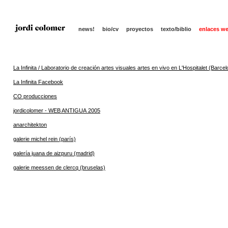
news!
bio/cv
proyectos
texto/biblio
enlaces w
La Infinita / Laboratorio de creación artes visuales artes en vivo en L'Hospitalet (Barce
La Infinita Facebook
CO producciones
jordicolomer - WEB ANTIGUA 2005
anarchitekton
galerie michel rein (parís)
galería juana de aizpuru (madrid)
galerie meessen de clercq (bruselas)