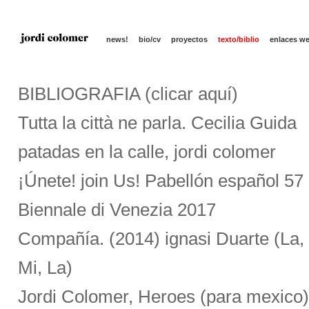
news!
bio/cv
proyectos
texto/biblio
enlaces w
BIBLIOGRAFIA (clicar aquí)
Tutta la città ne parla. Cecilia Guida
patadas en la calle, jordi colomer
¡Únete! join Us! Pabellón español 57
Biennale di Venezia 2017
Compañía. (2014) ignasi Duarte (La, 
Mi, La)
Jordi Colomer, Heroes (para mexico)