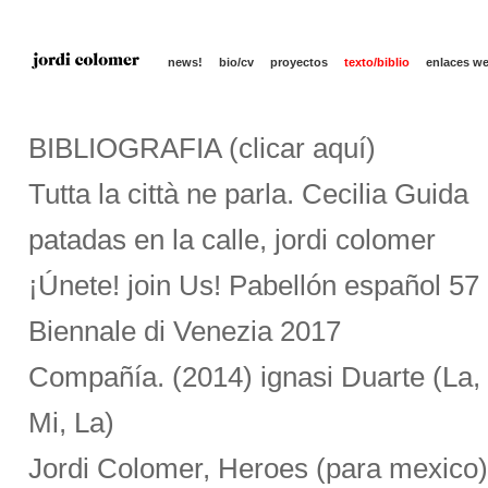
news!
bio/cv
proyectos
texto/biblio
enlaces w
BIBLIOGRAFIA (clicar aquí)
Tutta la città ne parla. Cecilia Guida
patadas en la calle, jordi colomer
¡Únete! join Us! Pabellón español 57
Biennale di Venezia 2017
Compañía. (2014) ignasi Duarte (La, 
Mi, La)
Jordi Colomer, Heroes (para mexico)