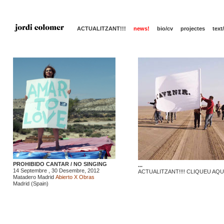
ACTUALITZANT!!!
news!
bio/cv
projectes
text
PROHIBIDO CANTAR / NO SINGING
...
14 Septembre , 30 Desembre, 2012
ACTUALITZANT!!!! CLIQUEU AQU
Matadero Madrid
Abierto X Obras
Madrid (Spain)