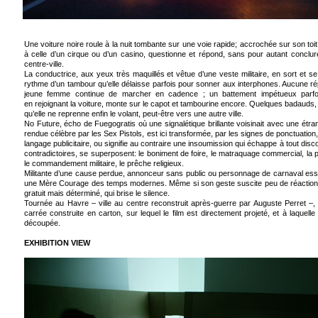
Une voiture noire roule à la nuit tombante sur une voie rapide; accrochée sur son to
à celle d’un cirque ou d’un casino, questionne et répond, sans pour autant conclure
centre-ville.
La conductrice, aux yeux très maquillés et vêtue d’une veste militaire, en sort et 
rythme d’un tambour qu’elle délaisse parfois pour sonner aux interphones. Aucune rép
jeune femme continue de marcher en cadence ; un battement impétueux parfoi
en rejoignant la voiture, monte sur le capot et tambourine encore. Quelques badauds,
qu’elle ne reprenne enfin le volant, peut-être vers une autre ville.
No Future, écho de Fuegogratis où une signalétique brillante voisinait avec une étra
rendue célèbre par les Sex Pistols, est ici transformée, par les signes de ponctuation, 
langage publicitaire, ou signifie au contraire une insoumission qui échappe à tout disco
contradictoires, se superposent: le boniment de foire, le matraquage commercial, la pr
le commandement militaire, le prêche religieux.
Militante d’une cause perdue, annonceur sans public ou personnage de carnaval esseu
une Mère Courage des temps modernes. Même si son geste suscite peu de réactions
gratuit mais déterminé, qui brise le silence.
Tournée au Havre – ville au centre reconstruit après-guerre par Auguste Perret –,
carrée construite en carton, sur lequel le film est directement projeté, et à laquel
découpée.
EXHIBITION VIEW