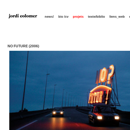
news!
bio /cv
projets
texte/biblio
liens_web
NO FUTURE (2006)