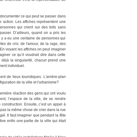
e documenter ce qui peut se passer dans
te action. Les affiches représentent une
 personnes qui crient sur des toits sans
asser. D’ailleurs, quand on a pris les
il y a eu une centaine de personnes qui
rtes de cris: de l'amour, de la rage, des
 En voyant les affiches on peut imaginer
maginer ce qu’il voudrait dire dans cette
r déjà la singularité, chacun prend une
ment individuel.
 de lieux touristiques. L'arrière-plan
figuration de la ville et l'urbanisme?
 première réaction des gens qui ont voulu
ent, l’espace de la ville, de se rendre
e construction. Ensuite, c’est un appel à
t pas la même chose de crier dans la rue
gié. Il faut imaginer que pendant la fête
ive enfin une partie de la ville qui était