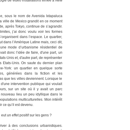
logie de vidéo installations filmée à New
que, sous le nom de Avenida Ixtapaluca
 la ville de Mexico grandit en ce moment
e, après Tokyo, continue de s’agrandir.
imites, j’ai donc voulu voir les formes
’organisent dans l’espace. Le quartier,
t dans l’Amérique Latine mais, ceci dit,
, une mode d’urbanisme résidentiel de
avait donc l’idée de faire, d'une part, un
ts-Unis et, d'autre part, de représenter
es Etats-Unis. On saute du dernier plan
-York: un quartier en quelque sorte
s, générées dans la fiction et les
as que les villes deviennent. Lorsque le
d'une intervention publique qui voulait
ours, sur un site où il y avait un parc
e nouveau lieu un peu idyllique dans le
pulations multiculturelles. Mon intérêt
r ce qu’il est devenu.
eut un effet positif sur les gens ?
ver à des conclusions urbanistiques.