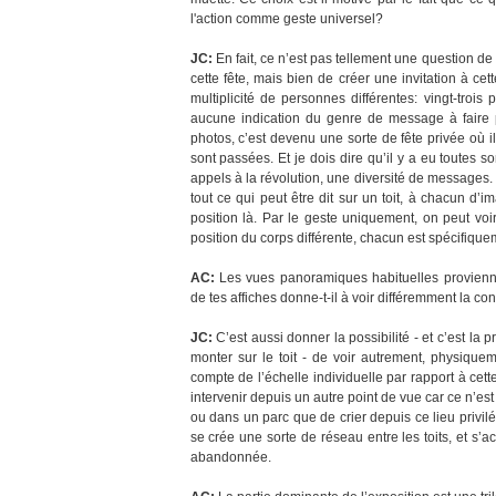
l'action comme geste universel?
JC:
En fait, ce n’est pas tellement une question d
cette fête, mais bien de créer une invitation à cet
multiplicité de personnes différentes: vingt-trois
aucune indication du genre de message à faire p
photos, c’est devenu une sorte de fête privée où 
sont passées. Et je dois dire qu’il y a eu toutes so
appels à la révolution, une diversité de messages.
tout ce qui peut être dit sur un toit, à chacun d’i
position là. Par le geste uniquement, on peut voi
position du corps différente, chacun est spécifique
AC:
Les vues panoramiques habituelles proviennent
de tes affiches donne-t-il à voir différemment la con
JC:
C’est aussi donner la possibilité - et c’est la
monter sur le toit - de voir autrement, physiquem
compte de l’échelle individuelle par rapport à cett
intervenir depuis un autre point de vue car ce n’es
ou dans un parc que de crier depuis ce lieu privilé
se crée une sorte de réseau entre les toits, et s’act
abandonnée.