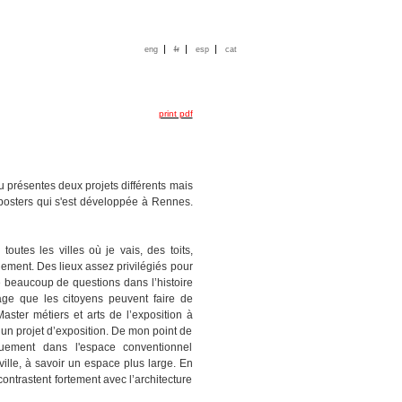
|
|
|
eng
fr
esp
cat
print pdf
 présentes deux projets différents mais
e posters qui s'est développée à Rennes.
outes les villes où je vais, des toits,
ement. Des lieux assez privilégiés pour
se beaucoup de questions dans l’histoire
age que les citoyens peuvent faire de
Master métiers et arts de l’exposition à
un projet d’exposition. De mon point de
uement dans l'espace conventionnel
ville, à savoir un espace plus large. En
contrastent fortement avec l’architecture