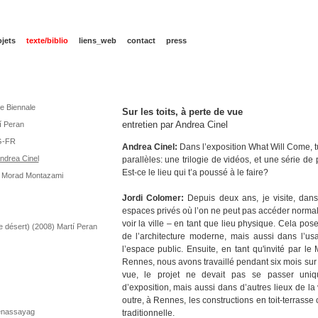
ojets
texte/biblio
liens_web
contact
press
ce Biennale
Sur les toits, à perte de vue
entretien par Andrea Cinel
í Peran
NG-FR
Andrea Cinel:
Dans l’exposition What Will Come, tu
Andrea Cinel
parallèles: une trilogie de vidéos, et une série d
Est-ce le lieu qui t’a poussé à le faire?
10) Morad Montazami
Jordi Colomer:
Depuis deux ans, je visite, dans t
espaces privés où l’on ne peut pas accéder normal
voir la ville – en tant que lieu physique. Cela po
e désert) (2008) Martí Peran
de l’architecture moderne, mais aussi dans l’us
l’espace public. Ensuite, en tant qu'invité par le 
Rennes, nous avons travaillé pendant six mois sur 
vue, le projet ne devait pas se passer uniq
d’exposition, mais aussi dans d’autres lieux de la 
outre, à Rennes, les constructions en toit-terrasse 
Benassayag
traditionnelle.