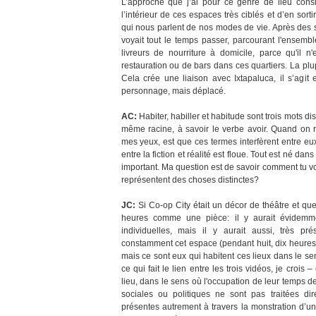
L’approche que j’ai pour ce genre de lieu consi
l’intérieur de ces espaces très ciblés et d’en sorti
qui nous parlent de nos modes de vie. Après des 
voyait tout le temps passer, parcourant l'ensemb
livreurs de nourriture à domicile, parce qu'il n
restauration ou de bars dans ces quartiers. La plu
Cela crée une liaison avec Ixtapaluca, il s’agi
personnage, mais déplacé.
AC:
Habiter, habiller et habitude sont trois mots d
même racine, à savoir le verbe avoir. Quand on r
mes yeux, est que ces termes interfèrent entre eux
entre la fiction et réalité est floue. Tout est né dans
important. Ma question est de savoir comment tu voi
représentent des choses distinctes?
JC:
Si Co-op City était un décor de théâtre et que
heures comme une pièce: il y aurait évidemmen
individuelles, mais il y aurait aussi, très pr
constamment cet espace (pendant huit, dix heures pa
mais ce sont eux qui habitent ces lieux dans le sen
ce qui fait le lien entre les trois vidéos, je crois
lieu, dans le sens où l'occupation de leur temps de
sociales ou politiques ne sont pas traitées di
présentes autrement à travers la monstration d’u