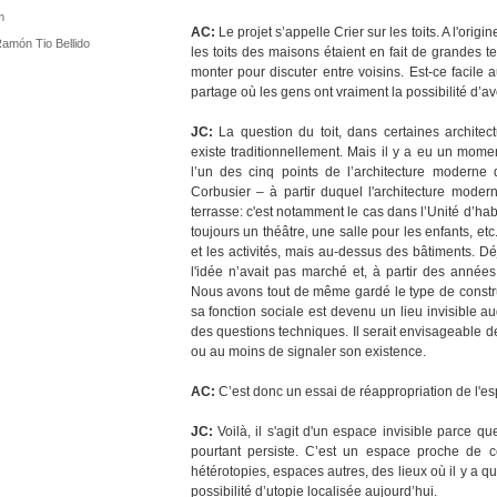
m
AC:
Le projet s’appelle Crier sur les toits. A l'orig
Ramón Tio Bellido
les toits des maisons étaient en fait de grandes te
monter pour discuter entre voisins. Est-ce facile 
partage où les gens ont vraiment la possibilité d’a
JC:
La question du toit, dans certaines architec
existe traditionnellement. Mais il y a eu un mo
l’un des cinq points de l’architecture moderne
Corbusier – à partir duquel l'architecture modern
terrasse: c'est notamment le cas dans l’Unité d’hab
toujours un théâtre, une salle pour les enfants, et
et les activités, mais au-dessus des bâtiments. D
l'idée n’avait pas marché et, à partir des années
Nous avons tout de même gardé le type de construc
sa fonction sociale est devenu un lieu invisible 
des questions techniques. Il serait envisageable d
ou au moins de signaler son existence.
AC:
C’est donc un essai de réappropriation de l'e
JC:
Voilà, il s'agit d'un espace invisible parce qu
pourtant persiste. C’est un espace proche de 
hétérotopies, espaces autres, des lieux où il y a 
possibilité d’utopie localisée aujourd’hui.