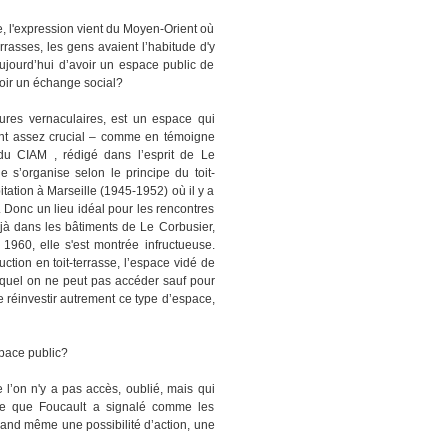
ine, l'expression vient du Moyen-Orient où
rrasses, les gens avaient l’habitude d'y
aujourd’hui d’avoir un espace public de
voir un échange social?
tures vernaculaires, est un espace qui
ment assez crucial – comme en témoigne
 du CIAM , rédigé dans l’esprit de Le
e s’organise selon le principe du toit-
itation à Marseille (1945-1952) où il y a
c. Donc un lieu idéal pour les rencontres
éjà dans les bâtiments de Le Corbusier,
 1960, elle s'est montrée infructueuse.
tion en toit-terrasse, l’espace vidé de
auquel on ne peut pas accéder sauf pour
e réinvestir autrement ce type d’espace,
space public?
e l’on n'y a pas accès, oublié, mais qui
ce que Foucault a signalé comme les
quand même une possibilité d’action, une