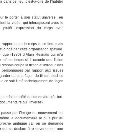
ir dans ce lieu, c’est-à-dire de l’habiter
r le porter à son statut universel, en
oient la vidéo, qui interagissent avec le
 plutôt l'expression du corps avec
e rapport entre le corps et ce lieu, mais
t dirigé par cette organisation spatiale.
ique (1980) d’Alain Resnais qui m’a
n même temps si. Il raconte une fiction
snais coupe la fiction et introduit des
s personnages par rapport aux issues
garder dans la façon de filmer, c’est ce
t que ce soit filmé techniquement de façon
a en fait un côté documentaire très fort.
u documentaire ou l’inverse?
i passe par l’image en mouvement est
, même le documentaire le plus pur au
pproche ambigüe car on se demande
e qui se déclare être ouvertement une