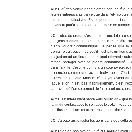
AC:
D'où t'est venue l'idée d'organiser une fête le 
fête est intéressante parce que dans l'étymologie la
moment de collectivité. Est-ce pour toi une façon 
le vois-tu plutôt comme quelque chose de ludique
JC:
L’idée du projet, c’est de créer une fête qui ser
les gens montent sur les toits pour crier: dire
qu’on voudrait communiquer. Je pense que la s
domaine du pouvoir, puisqu'il n'est pas un lieu clas
est justement un lieu que l’on peut réinvestir aut
temps, partager avec sa propre communauté. C’es
dans la ville. J'estime qu’il y a un côté joyeux et 
annoncée comme une action individuelle. C’est un
autres dans la ville. Mais ce côté joyeux vient du 
laquelle on n’est pas habituellement, c’est l’e
carnaval, où l’on se permet de faire quelque chose 
AC:
C’est intéressant parce Paul Virilio dit « que n
la fin du contact avec le sol, avec le trottoir », ce q
ses fins en incitant chacun à rester seul chez soi.
JC:
J'ajouterais, d’isoler les gens dans des cellules
AC:
Et de ne pas avoir d’unité qui pourrait avoir un