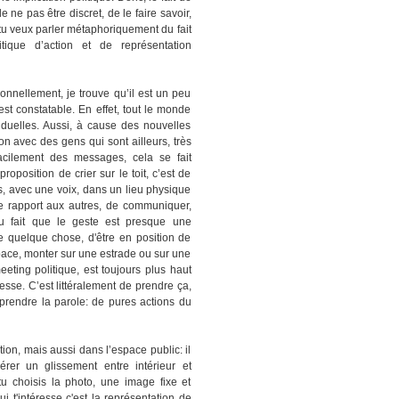
 ne pas être discret, de le faire savoir,
à tu veux parler métaphoriquement du fait
tique d’action et de représentation
onnellement, je trouve qu’il est un peu
est constatable. En effet, tout le monde
viduelles. Aussi, à cause des nouvelles
on avec des gens qui sont ailleurs, très
acilement des messages, cela se fait
roposition de crier sur le toit, c’est de
s, avec une voix, dans un lieu physique
 ce rapport aux autres, de communiquer,
du fait que le geste est presque une
e quelque chose, d'être en position de
pace, monter sur une estrade ou sur une
eeting politique, est toujours plus haut
esse. C’est littéralement de prendre ça,
de prendre la parole: de pures actions du
ion, mais aussi dans l’espace public: il
érer un glissement entre intérieur et
tu choisis la photo, une image fixe et
ui t'intéresse c'est la représentation de