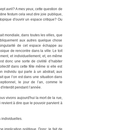
sept avril? A mes yeux, cette question de
tine festum cela veut dire joie publique,
utopique d'ouvrir un espace critique? Ou
?
ait mondiale, dans toutes les villes, que
 publiquement aux autres quelque chose
ingularité de cet espace échappe au
sique de rencontre dans la ville. Le toit
rement, et individuellement, et, en même
t donc une sorte de civilité d’habiter
collectif dans cette fête même si elle est
 individu qui parle à un abstrait, aux
fait que l’on est dans une situation dans
xceptionnel, le jour de l’an, comme le
d'interdit pendant l’année.
ous vivons aujourd'hui la mort de la rue,
ui revient à dire que le pouvoir parvient à
 individuelles.
e implication politique. Donc, le fait de