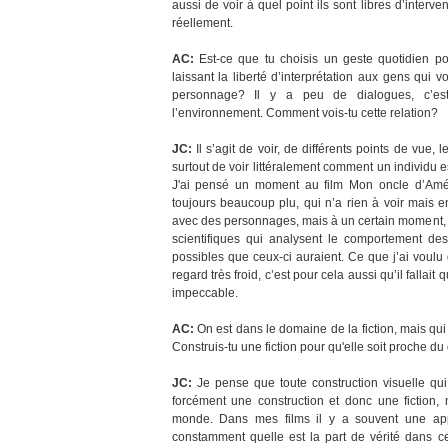
aussi de voir à quel point ils sont libres d’interven
réellement.
AC:
Est-ce que tu choisis un geste quotidien pou
laissant la liberté d’interprétation aux gens qui v
personnage? Il y a peu de dialogues, c’est
l’environnement. Comment vois-tu cette relation?
JC:
Il s’agit de voir, de différents points de vue, l
surtout de voir littéralement comment un individu es
J'ai pensé un moment au film Mon oncle d’Amér
toujours beaucoup plu, qui n’a rien à voir mais e
avec des personnages, mais à un certain moment, Re
scientifiques qui analysent le comportement de
possibles que ceux-ci auraient. Ce que j’ai voulu 
regard très froid, c’est pour cela aussi qu’il fallai
impeccable.
AC:
On est dans le domaine de la fiction, mais qui 
Construis-tu une fiction pour qu'elle soit proche d
JC:
Je pense que toute construction visuelle qu
forcément une construction et donc une fiction
monde. Dans mes films il y a souvent une a
constamment quelle est la part de vérité dans c