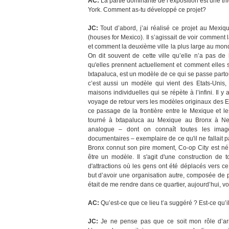
AC:
La partie dominante de l’exposition est une tri
York. Comment as-tu développé ce projet?
JC:
Tout d’abord, j’ai réalisé ce projet au Mexi
(houses for Mexico). Il s’agissait de voir comment
et comment la deuxième ville la plus large au mond
On dit souvent de cette ville qu’elle n’a pas de l
qu'elles prennent actuellement et comment elles s
Ixtapaluca, est un modèle de ce qui se passe partou
c’est aussi un modèle qui vient des Etats-Unis
maisons individuelles qui se répète à l’infini. Il y 
voyage de retour vers les modèles originaux des Eta
ce passage de la frontière entre le Mexique et l
tourné à Ixtapaluca au Mexique au Bronx à New
analogue – dont on connaît toutes les image
documentaires – exemplaire de ce qu'il ne fallait p
Bronx connut son pire moment, Co-op City est né 
être un modèle. Il s'agit d'une construction de t
d'attractions où les gens ont été déplacés vers c
but d’avoir une organisation autre, composée de po
était de me rendre dans ce quartier, aujourd’hui, voi
AC:
Qu’est-ce que ce lieu t’a suggéré ? Est-ce qu’il 
JC:
Je ne pense pas que ce soit mon rôle d’arri