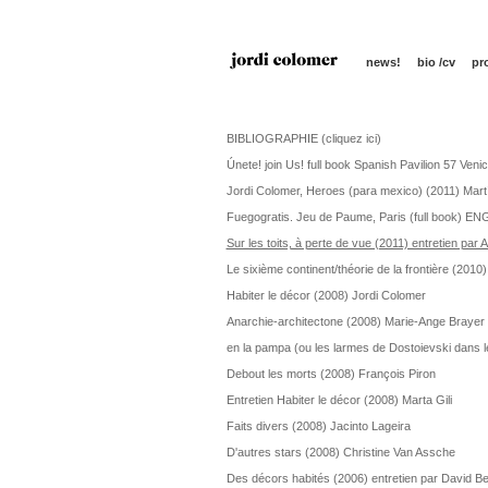
news!
bio /cv
pr
BIBLIOGRAPHIE (cliquez ici)
Únete! join Us! full book Spanish Pavilion 57 Veni
Jordi Colomer, Heroes (para mexico) (2011) Mart
Fuegogratis. Jeu de Paume, Paris (full book) E
Sur les toits, à perte de vue (2011) entretien par 
Le sixième continent/théorie de la frontière (20
Habiter le décor (2008) Jordi Colomer
Anarchie-architectone (2008) Marie-Ange Brayer
en la pampa (ou les larmes de Dostoievski dans l
Debout les morts (2008) François Piron
Entretien Habiter le décor (2008) Marta Gili
Faits divers (2008) Jacinto Lageira
D'autres stars (2008) Christine Van Assche
Des décors habités (2006) entretien par David 