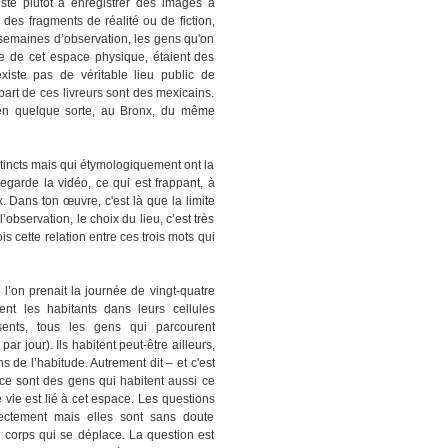
ste plutôt à enregistrer des images à
r des fragments de réalité ou de fiction,
semaines d’observation, les gens qu'on
le de cet espace physique, étaient des
'existe pas de véritable lieu public de
part de ces livreurs sont des mexicains.
t en quelque sorte, au Bronx, du même
istincts mais qui étymologiquement ont la
egarde la vidéo, ce qui est frappant, à
. Dans ton œuvre, c'est là que la limite
 l’observation, le choix du lieu, c’est très
s cette relation entre ces trois mots qui
 l’on prenait la journée de vingt-quatre
t les habitants dans leurs cellules
ésents, tous les gens qui parcourent
r jour). Ils habitent peut-être ailleurs,
s de l’habitude. Autrement dit – et c'est
 – ce sont des gens qui habitent aussi ce
 vie est lié à cet espace. Les questions
rectement mais elles sont sans doute
n corps qui se déplace. La question est